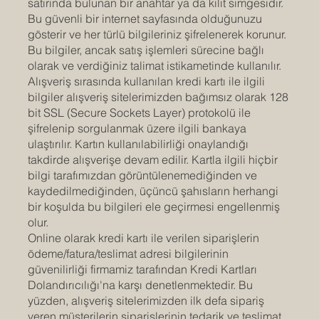
satırında bulunan bir anahtar ya da kilit simgesidir.
Bu güvenli bir internet sayfasında olduğunuzu
gösterir ve her türlü bilgileriniz şifrelenerek korunur.
Bu bilgiler, ancak satış işlemleri sürecine bağlı
olarak ve verdiğiniz talimat istikametinde kullanılır.
Alışveriş sırasında kullanılan kredi kartı ile ilgili
bilgiler alışveriş sitelerimizden bağımsız olarak 128
bit SSL (Secure Sockets Layer) protokolü ile
şifrelenip sorgulanmak üzere ilgili bankaya
ulaştırılır. Kartın kullanılabilirliği onaylandığı
takdirde alışverişe devam edilir. Kartla ilgili hiçbir
bilgi tarafımızdan görüntülenemediğinden ve
kaydedilmediğinden, üçüncü şahısların herhangi
bir koşulda bu bilgileri ele geçirmesi engellenmiş
olur.
Online olarak kredi kartı ile verilen siparişlerin
ödeme/fatura/teslimat adresi bilgilerinin
güvenilirliği firmamiz tarafından Kredi Kartları
Dolandırıcılığı'na karşı denetlenmektedir. Bu
yüzden, alışveriş sitelerimizden ilk defa sipariş
veren müşterilerin siparişlerinin tedarik ve teslimat