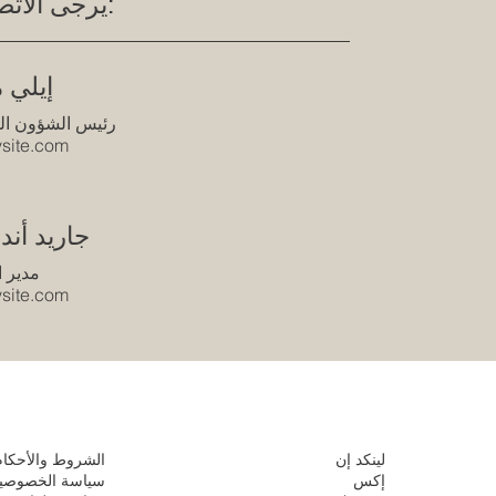
يرجى الاتصال ب:
إيلي 
رئيس الشؤون ا
site.com
جاريد أن
مدير ا
site.com
لينكد إن
الشروط والأحكام
إكس
سياسة الخصوصي